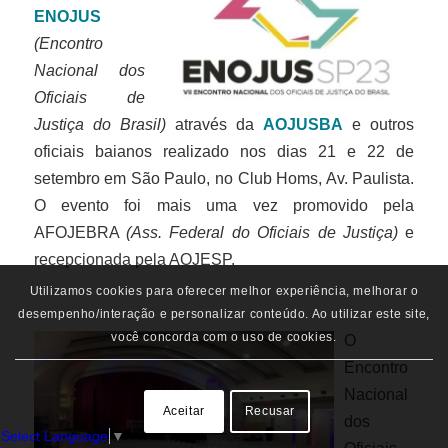
ENOJUS
(Encontro
Nacional dos
Oficiais de
Justiça do Brasil)
através da
AOJUSBA
e outros
oficiais baianos realizado nos dias 21 e 22 de
setembro em São Paulo, no Club Homs, Av. Paulista.
O evento foi mais uma vez promovido pela
AFOJEBRA
(Ass. Federal do Oficiais de Justiça)
e
recepcionada pela AOJESP.
Utilizamos cookies para oferecer melhor experiência, melhorar o
desempenho/interação e personalizar conteúdo. Ao utilizar este site,
você concorda com o uso de cookies.
O
Encontro
Nacional
Aceitar
Recusar
dos
Select Language
▼
Oficiais