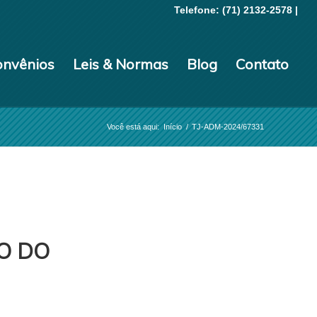
Telefone: (71) 2132-2578 |
onvênios
Leis & Normas
Blog
Contato
Você está aqui:
Início
/
TJ-ADM-2024/67331
O DO