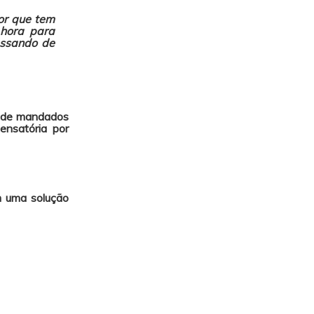
dor que tem
hora para
assando de
ão de mandados
ensatória por
m uma solução