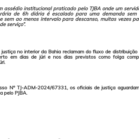
m assédio institucional praticado pelo TJBA onde um servi
rária de 6h diária é escalado para uma demanda sem 
 e sem ao menos intervalo para descanso, muitas vezes p
de serviço”.
e justiça no interior da Bahia reclamam do fluxo de distribuiç
erto
em dias de júri e nos dias previstos como folga comp
ri.
so Nº TJ-ADM-2024/67331, os oficiais de justiça aguarda
a pelo PJBA.