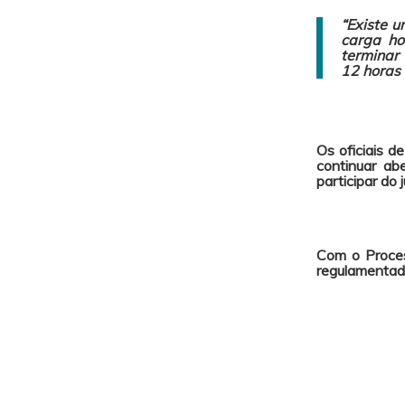
“Existe u
carga ho
terminar
12 horas 
Os oficiais d
continuar ab
participar do jú
Com o Proces
regulamentad