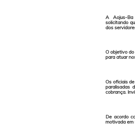
A Aojus-Ba
solicitando q
dos servidore
O objetivo do
para atuar nos
Os oficiais d
paralisadas 
cobrança. Inv
De acordo co
motivada em r